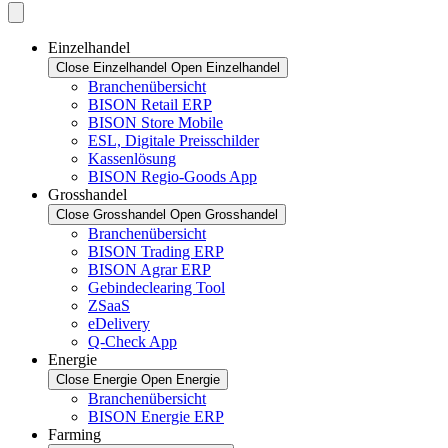
Einzelhandel
Close Einzelhandel
Open Einzelhandel
Branchenübersicht
BISON Retail ERP
BISON Store Mobile
ESL, Digitale Preisschilder
Kassenlösung
BISON Regio-Goods App
Grosshandel
Close Grosshandel
Open Grosshandel
Branchenübersicht
BISON Trading ERP
BISON Agrar ERP
Gebindeclearing Tool
ZSaaS
eDelivery
Q-Check App
Energie
Close Energie
Open Energie
Branchenübersicht
BISON Energie ERP
Farming