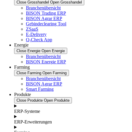
Close Grosshandel
Open Grosshandel
Branchenübersicht
BISON Trading ERP
BISON Agrar ERP
Gebindeclearing Tool
ZSaaS
E-Delivery
Q-Check App
Energie
Close Energie
Open Energie
Branchenübersicht
BISON Energie ERP
Farming
Close Farming
Open Farming
Branchenübersicht
BISON Agrar ERP
Smart Farming
Produkte
Close Produkte
Open Produkte
ERP-Systeme
ERP-Erweiterungen