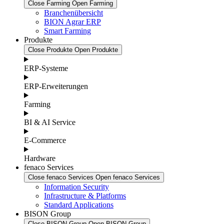
Close Farming
Open Farming
Branchenübersicht
BION Agrar ERP
Smart Farming
Produkte
Close Produkte
Open Produkte
ERP-Systeme
ERP-Erweiterungen
Farming
BI & AI Service
E-Commerce
Hardware
fenaco Services
Close fenaco Services
Open fenaco Services
Information Security
Infrastructure & Platforms
Standard Applications
BISON Group
Close BISON Group
Open BISON Group