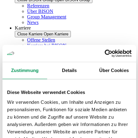
Referenzen
Über BISON
Group Management
News
Karriere
Close Karriere
Open Karriere
Offene Stellen
Karriere bei BISON
Ausbildung bei BISON
BISON Group
Zustimmung
Details
Über Cookies
Group Management
Gemeinsam engagieren wir uns für nachhaltiges Wachstum und eine
Diese Webseite verwendet Cookies
partnerschaftliche Zusammenarbeit mit unseren Kundinnen und
Wir verwenden Cookies, um Inhalte und Anzeigen zu
Kunden. Eine Unternehmenskultur, die auf Vertrauen, Agilität und
Verantwortungsbewusstsein basiert, ist uns wichtig.
personalisieren, Funktionen für soziale Medien anbieten
zu können und die Zugriffe auf unsere Website zu
Startseite
analysieren. Außerdem geben wir Informationen zu Ihrer
/
BISON Group
Verwendung unserer Website an unsere Partner für
/