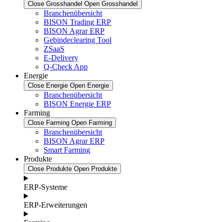
Close Grosshandel
Open Grosshandel
Branchenübersicht
BISON Trading ERP
BISON Agrar ERP
Gebindeclearing Tool
ZSaaS
E-Delivery
Q-Check App
Energie
Close Energie
Open Energie
Branchenübersicht
BISON Energie ERP
Farming
Close Farming
Open Farming
Branchenübersicht
BISON Agrar ERP
Smart Farming
Produkte
Close Produkte
Open Produkte
ERP-Systeme
ERP-Erweiterungen