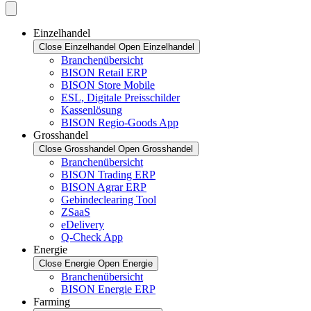
Einzelhandel
Close Einzelhandel
Open Einzelhandel
Branchenübersicht
BISON Retail ERP
BISON Store Mobile
ESL, Digitale Preisschilder
Kassenlösung
BISON Regio-Goods App
Grosshandel
Close Grosshandel
Open Grosshandel
Branchenübersicht
BISON Trading ERP
BISON Agrar ERP
Gebindeclearing Tool
ZSaaS
eDelivery
Q-Check App
Energie
Close Energie
Open Energie
Branchenübersicht
BISON Energie ERP
Farming