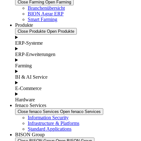
Close Farming
Open Farming
Branchenübersicht
BION Agrar ERP
Smart Farming
Produkte
Close Produkte
Open Produkte
ERP-Systeme
ERP-Erweiterungen
Farming
BI & AI Service
E-Commerce
Hardware
fenaco Services
Close fenaco Services
Open fenaco Services
Information Security
Infrastructure & Platforms
Standard Applications
BISON Group
Close BISON Group
Open BISON Group