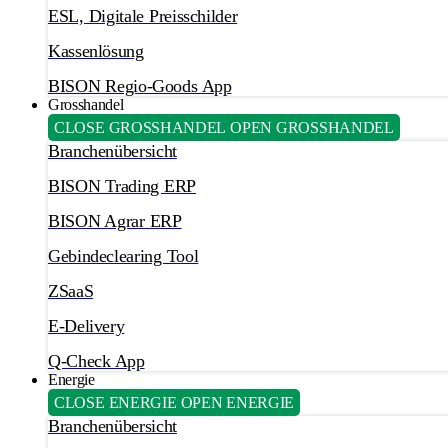
ESL, Digitale Preisschilder
Kassenlösung
BISON Regio-Goods App
Grosshandel
CLOSE GROSSHANDEL
OPEN GROSSHANDEL
Branchenübersicht
BISON Trading ERP
BISON Agrar ERP
Gebindeclearing Tool
ZSaaS
E-Delivery
Q-Check App
Energie
CLOSE ENERGIE
OPEN ENERGIE
Branchenübersicht