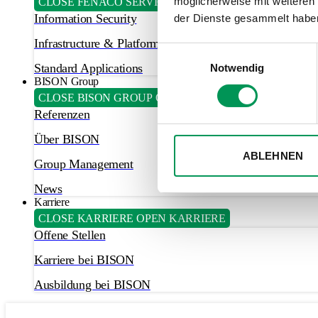
möglicherweise mit weiteren
CLOSE FENACO SERVICES
OPEN FENACO SERVICES
Information Security
der Dienste gesammelt habe
Infrastructure & Platforms
Einwilligungsauswahl
Standard Applications
Notwendig
BISON Group
CLOSE BISON GROUP
OPEN BISON GROUP
Referenzen
Über BISON
ABLEHNEN
Group Management
News
Karriere
CLOSE KARRIERE
OPEN KARRIERE
Offene Stellen
Karriere bei BISON
Ausbildung bei BISON