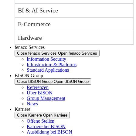
BI & AI Service
E-Commerce
Hardware
fenaco Services
Close fenaco Services
Open fenaco Services
Information Security
Infrastructure & Platforms
Standard Applications
BISON Group
Close BISON Group
Open BISON Group
Referenzen
Über BISON
Group Management
News
Karriere
Close Karriere
Open Karriere
Offene Stellen
Karriere bei BISON
Ausbildung bei BISON