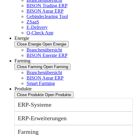
Branchenübersicht
BISON Trading ERP
BISON Agrar ERP
Gebindeclearing Tool
ZSaaS
E-Delivery
Q-Check App
Energie
Close Energie
Open Energie
Branchenübersicht
BISON Energie ERP
Farming
Close Farming
Open Farming
Branchenübersicht
BISON Agrar ERP
Smart Farming
Produkte
Close Produkte
Open Produkte
ERP-Systeme
ERP-Erweiterungen
Farming