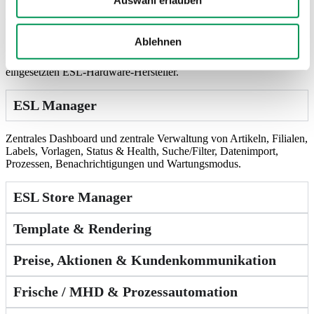
Auswahl erlauben
Steuerung, stabilen Prozessen und durchgängiger Integration in
bestehende Retail‑Systeme.
Ablehnen
Die Lösung ist modular aufgebaut und unterstützt Händler von
Pilotfilialen bis zu grossen Filialnetzen – unabhängig vom
eingesetzten ESL‑Hardware‑Hersteller.
ESL Manager
Zentrales Dashboard und zentrale Verwaltung von Artikeln, Filialen,
Labels, Vorlagen, Status & Health, Suche/Filter, Datenimport,
Prozessen, Benachrichtigungen und Wartungsmodus.
ESL Store Manager
Template & Rendering
Preise, Aktionen & Kundenkommunikation
Frische / MHD & Prozessautomation