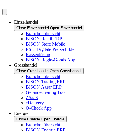
Einzelhandel
Close Einzelhandel
Open Einzelhandel
Branchenübersicht
BISON Retail ERP
BISON Store Mobile
ESL, Digitale Preisschilder
Kassenlösung
BISON Regio-Goods App
Grosshandel
Close Grosshandel
Open Grosshandel
Branchenübersicht
BISON Trading ERP
BISON Agrar ERP
Gebindeclearing Tool
ZSaaS
eDelivery
Q-Check App
Energie
Close Energie
Open Energie
Branchenübersicht
BISON Energie ERP