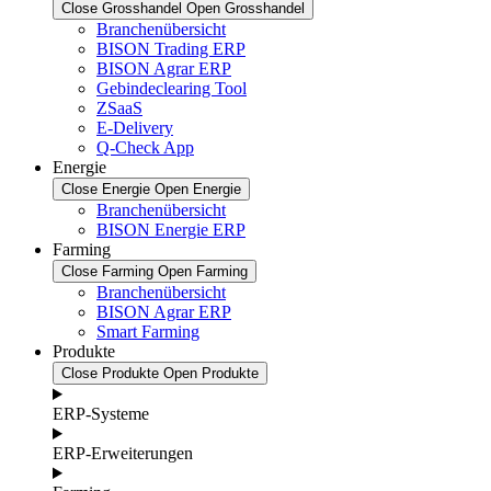
Close Grosshandel
Open Grosshandel
Branchenübersicht
BISON Trading ERP
BISON Agrar ERP
Gebindeclearing Tool
ZSaaS
E-Delivery
Q-Check App
Energie
Close Energie
Open Energie
Branchenübersicht
BISON Energie ERP
Farming
Close Farming
Open Farming
Branchenübersicht
BISON Agrar ERP
Smart Farming
Produkte
Close Produkte
Open Produkte
ERP-Systeme
ERP-Erweiterungen