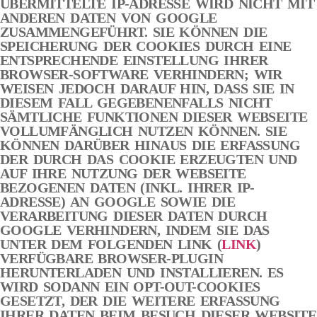
ÜBERMITTELTE IP-ADRESSE WIRD NICHT MIT
ANDEREN DATEN VON GOOGLE
ZUSAMMENGEFÜHRT. SIE KÖNNEN DIE
SPEICHERUNG DER COOKIES DURCH EINE
ENTSPRECHENDE EINSTELLUNG IHRER
BROWSER-SOFTWARE VERHINDERN; WIR
WEISEN JEDOCH DARAUF HIN, DASS SIE IN
DIESEM FALL GEGEBENENFALLS NICHT
SÄMTLICHE FUNKTIONEN DIESER WEBSEITE
VOLLUMFÄNGLICH NUTZEN KÖNNEN. SIE
KÖNNEN DARÜBER HINAUS DIE ERFASSUNG
DER DURCH DAS COOKIE ERZEUGTEN UND
AUF IHRE NUTZUNG DER WEBSEITE
BEZOGENEN DATEN (INKL. IHRER IP-
ADRESSE) AN GOOGLE SOWIE DIE
VERARBEITUNG DIESER DATEN DURCH
GOOGLE VERHINDERN, INDEM SIE DAS
UNTER DEM FOLGENDEN LINK (
LINK
)
VERFÜGBARE BROWSER-PLUGIN
HERUNTERLADEN UND INSTALLIEREN. ES
WIRD SODANN EIN OPT-OUT-COOKIES
GESETZT, DER DIE WEITERE ERFASSUNG
IHRER DATEN BEIM BESUCH DIESER WEBSITE