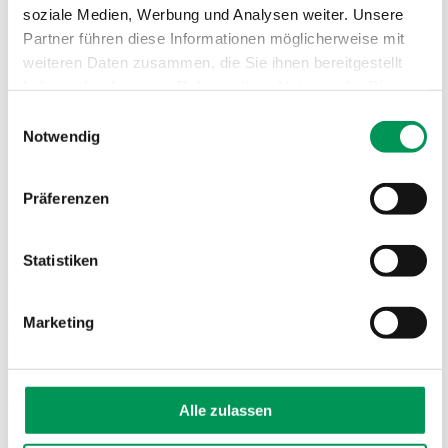
soziale Medien, Werbung und Analysen weiter. Unsere
Partner führen diese Informationen möglicherweise mit
weiteren Daten zusammen, die Sie ihnen bereitgestellt
haben oder die sie im Rahmen Ihrer Nutzung der Dienste
gesammelt haben.
Einwilligungsauswahl
Notwendig
Präferenzen
AGB – Allgemeine Vertragsbedingungen
Statistiken
Bison Schweiz AG
Allee 1A
Marketing
CH-6210 Sursee
Bison Deutschland GmbH
Europaallee 40
67657 Kaiserslautern
Alle zulassen
Anmeldung Newsletter