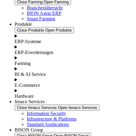
Close Farming
Open Farming
Branchenübersicht
BION Agrar ERP
Smart Farming
Produkte
Close Produkte
Open Produkte
ERP-Systeme
ERP-Erweiterungen
Farming
BI & AI Service
E-Commerce
Hardware
fenaco Services
Close fenaco Services
Open fenaco Services
Information Security
Infrastructure & Platforms
Standard Applications
BISON Group
Close BISON Group
Open BISON Group