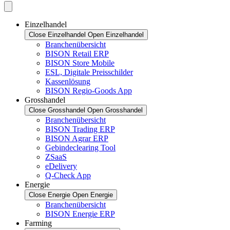
Einzelhandel
Close Einzelhandel
Open Einzelhandel
Branchenübersicht
BISON Retail ERP
BISON Store Mobile
ESL, Digitale Preisschilder
Kassenlösung
BISON Regio-Goods App
Grosshandel
Close Grosshandel
Open Grosshandel
Branchenübersicht
BISON Trading ERP
BISON Agrar ERP
Gebindeclearing Tool
ZSaaS
eDelivery
Q-Check App
Energie
Close Energie
Open Energie
Branchenübersicht
BISON Energie ERP
Farming