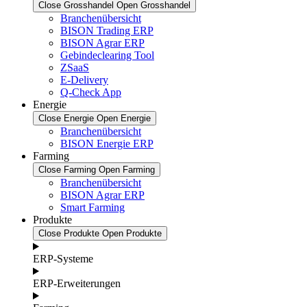
Close Grosshandel
Open Grosshandel
Branchenübersicht
BISON Trading ERP
BISON Agrar ERP
Gebindeclearing Tool
ZSaaS
E-Delivery
Q-Check App
Energie
Close Energie
Open Energie
Branchenübersicht
BISON Energie ERP
Farming
Close Farming
Open Farming
Branchenübersicht
BISON Agrar ERP
Smart Farming
Produkte
Close Produkte
Open Produkte
ERP-Systeme
ERP-Erweiterungen