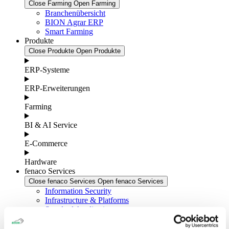
Close Farming
Open Farming
Branchenübersicht
BION Agrar ERP
Smart Farming
Produkte
Close Produkte
Open Produkte
ERP-Systeme
ERP-Erweiterungen
Farming
BI & AI Service
E-Commerce
Hardware
fenaco Services
Close fenaco Services
Open fenaco Services
Information Security
Infrastructure & Platforms
Standard Applications
BISON Group
Close BISON Group
Open BISON Group