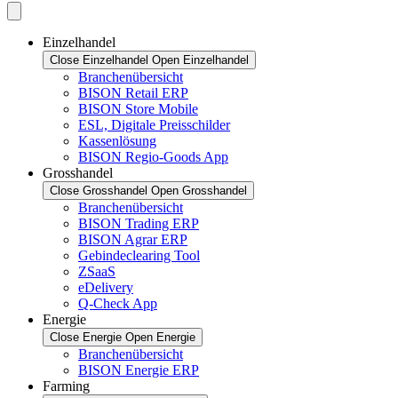
Einzelhandel
Close Einzelhandel
Open Einzelhandel
Branchenübersicht
BISON Retail ERP
BISON Store Mobile
ESL, Digitale Preisschilder
Kassenlösung
BISON Regio-Goods App
Grosshandel
Close Grosshandel
Open Grosshandel
Branchenübersicht
BISON Trading ERP
BISON Agrar ERP
Gebindeclearing Tool
ZSaaS
eDelivery
Q-Check App
Energie
Close Energie
Open Energie
Branchenübersicht
BISON Energie ERP
Farming