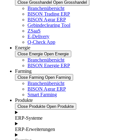
Close Grosshandel
Open Grosshandel
Branchenübersicht
BISON Trading ERP
BISON Agrar ERP
Gebindeclearing Tool
ZSaaS
E-Delivery
Q-Check App
Energie
Close Energie
Open Energie
Branchenübersicht
BISON Energie ERP
Farming
Close Farming
Open Farming
Branchenübersicht
BISON Agrar ERP
Smart Farming
Produkte
Close Produkte
Open Produkte
ERP-Systeme
ERP-Erweiterungen