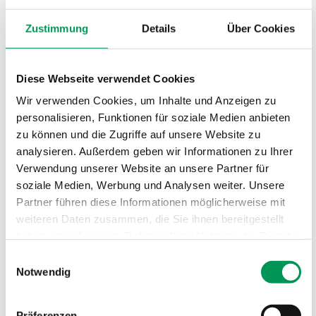
Referenzen
Über BISON
Zustimmung
Details
Über Cookies
Group Management
News
Karriere
Diese Webseite verwendet Cookies
Close Karriere
Open Karriere
Offene Stellen
Wir verwenden Cookies, um Inhalte und Anzeigen zu
Karriere bei BISON
Ausbildung bei BISON
personalisieren, Funktionen für soziale Medien anbieten
zu können und die Zugriffe auf unsere Website zu
analysieren. Außerdem geben wir Informationen zu Ihrer
Verwendung unserer Website an unsere Partner für
soziale Medien, Werbung und Analysen weiter. Unsere
Partner führen diese Informationen möglicherweise mit
weiteren Daten zusammen, die Sie ihnen bereitgestellt
haben oder die sie im Rahmen Ihrer Nutzung der Dienste
gesammelt haben.
Einwilligungsauswahl
Notwendig
Präferenzen