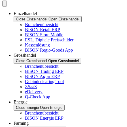
Einzelhandel
Close Einzelhandel
Open Einzelhandel
Branchenübersicht
BISON Retail ERP
BISON Store Mobile
ESL, Digitale Preisschilder
Kassenlösung
BISON Regio-Goods App
Grosshandel
Close Grosshandel
Open Grosshandel
Branchenübersicht
BISON Trading ERP
BISON Agrar ERP
Gebindeclearing Tool
ZSaaS
eDelivery
Q-Check App
Energie
Close Energie
Open Energie
Branchenübersicht
BISON Energie ERP
Farming