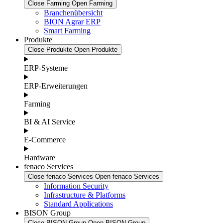
Close Farming
Open Farming
Branchenübersicht
BION Agrar ERP
Smart Farming
Produkte
Close Produkte
Open Produkte
ERP-Systeme
ERP-Erweiterungen
Farming
BI & AI Service
E-Commerce
Hardware
fenaco Services
Close fenaco Services
Open fenaco Services
Information Security
Infrastructure & Platforms
Standard Applications
BISON Group
Close BISON Group
Open BISON Group