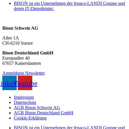
BISON ist ein Unternehmen der fenaco-LANDI Gruppe und
deren IT-Dienstleister.
Bison Schweiz AG
Allee 1A
CH-6210 Sursee
Bison Deutschland GmbH
Europaallee 40
67657 Kaiserslautern
Anmeldung Newsletter
inkedin
Youtube
Impressum
Datenschutz
AGB Bison Schweiz AG
AGB Bison Deutschland GmbH
Cookie-Erklärung
BISON ist ein Unternehmen der fenaco-LANDI Gruppe und