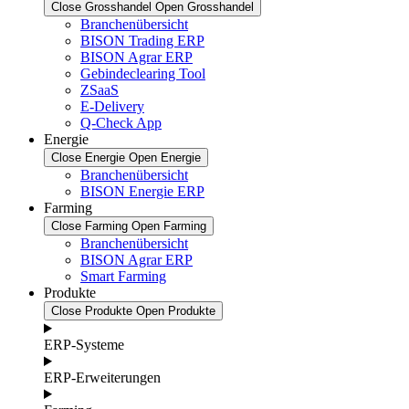
Close Grosshandel
Open Grosshandel
Branchenübersicht
BISON Trading ERP
BISON Agrar ERP
Gebindeclearing Tool
ZSaaS
E-Delivery
Q-Check App
Energie
Close Energie
Open Energie
Branchenübersicht
BISON Energie ERP
Farming
Close Farming
Open Farming
Branchenübersicht
BISON Agrar ERP
Smart Farming
Produkte
Close Produkte
Open Produkte
ERP-Systeme
ERP-Erweiterungen