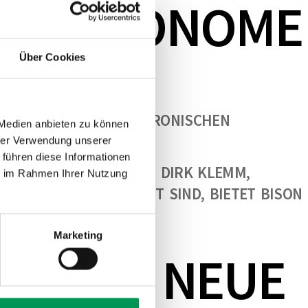
ÜR AUTONOME
Über Cookies
OGIEN, WIE DIE ELEKTRONISCHEN
 Medien anbieten zu können
hrer Verwendung unserer
 führen diese Informationen
 OPTIMIERT», BETONT DIRK KLEMM,
ie im Rahmen Ihrer Nutzung
TRUKTUREN AUSGELEGT SIND, BIETET BISON
Marketing
FFNEN NEUE