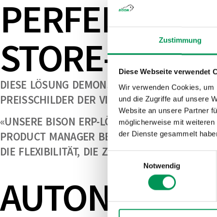
PERFEKTE IN
STORE-KONZ
Zustimmung
Diese Webseite verwendet 
DIESE LÖSUNG DEMONSTRIERT DIE NAHTLOSE
Wir verwenden Cookies, um I
PREISSCHILDER DER VISION GROUP.
und die Zugriffe auf unsere 
Website an unsere Partner fü
«UNSERE BISON ERP-LÖSUNG WURDE SPEZIEL
möglicherweise mit weiteren
PRODUCT MANAGER BEI BISON GROUP. «WÄHR
der Dienste gesammelt habe
DIE FLEXIBILITÄT, DIE ZUKUNFTSORIENTIERT
Einwilligungsauswahl
Notwendig
AUTONOME K