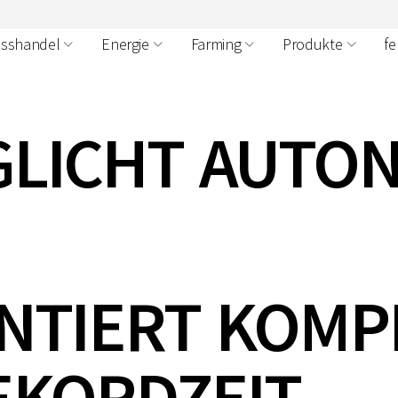
osshandel
Energie
Farming
Produkte
fe
LICHT AUTON
NTIERT KOMPL
EKORDZEIT