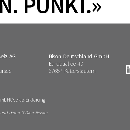
N. PUNKT.»
weiz AG
Bison Deutschland GmbH
Europaallee 40
ursee
67657 Kaiserslautern
 GmbH
Cookie-Erklärung
d deren IT-Dienstleister.