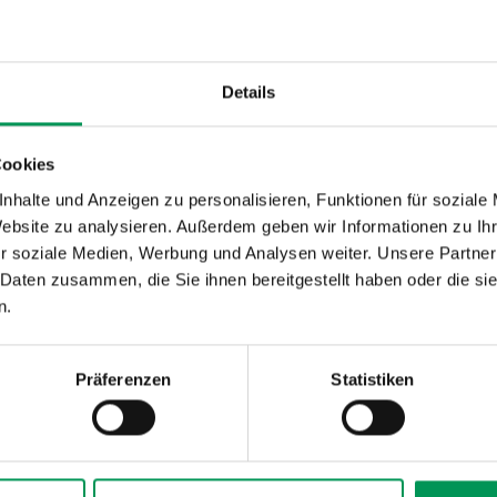
TEGRATION F
EPTE
Details
Cookies
 ANBINDUNG VERSCHIEDENER RETAIL-TECHNOL
nhalte und Anzeigen zu personalisieren, Funktionen für soziale
Website zu analysieren. Außerdem geben wir Informationen zu I
r soziale Medien, Werbung und Analysen weiter. Unsere Partner
L FÜR MODERNE, AUTONOME STORE-KONZEPTE
 Daten zusammen, die Sie ihnen bereitgestellt haben oder die s
END ANDERE SYSTEME FÜR TRADITIONELLE S
n.
E HÄNDLER WIE SRS BENÖTIGEN.»
Präferenzen
Statistiken
ONZEPTE ERÖ