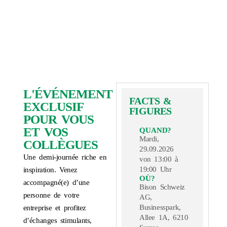
L'ÉVÉNEMENT
FACTS &
EXCLUSIF
FIGURES
POUR VOUS
ET VOS
QUAND?
Mardi,
COLLÈGUES
29.09.2026
Une demi-journée riche en
von 13:00 à
19:00 Uhr
inspiration. Venez
OÙ?
accompagné(e) d’une
Bison Schweiz
personne de votre
AG,
Businesspark,
entreprise et profitez
Allee 1A, 6210
d’échanges stimulants,